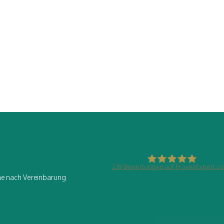
239
Bewertungen auf ProvenExpert.c
ine nach Vereinbarung
Friedland-Finanz Gmb