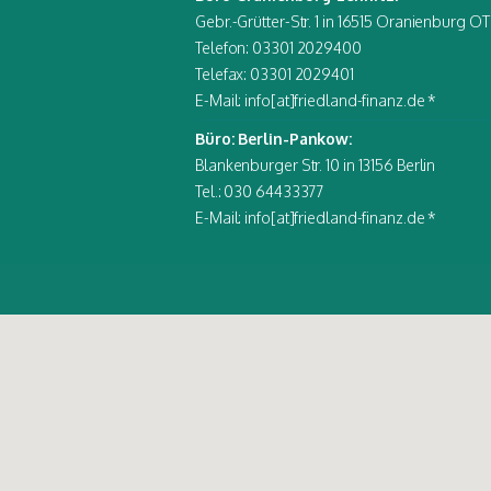
Gebr.-Grütter-Str. 1 in 16515 Oranienburg OT
Telefon: 03301 2029400
Telefax: 03301 2029401
E-Mail: info[at]friedland-finanz.de *
Büro: Berlin-Pankow:
Blankenburger Str. 10 in 13156 Berlin
Tel.: 030 64433377
E-Mail: info[at]friedland-finanz.de *