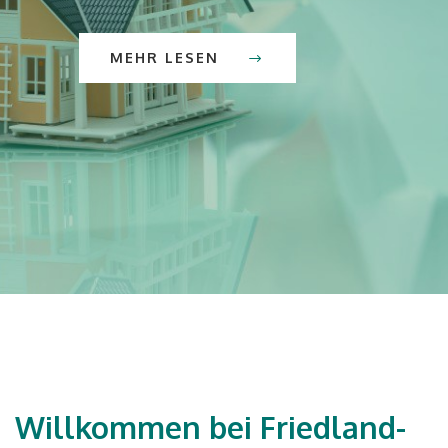
MEHR LESEN
PERSÖNLICHE BERATUNG
Willkommen bei Friedland-
FINANZIERUNG MIT MAXIMALER FÖRD